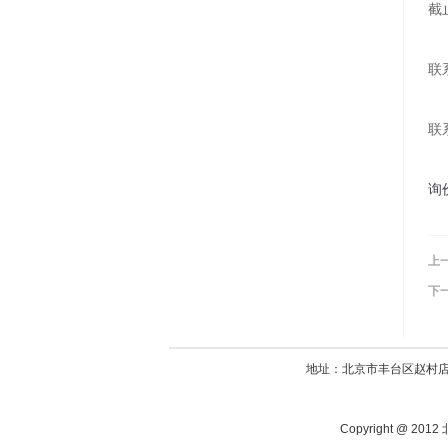
截
联系
询
上
下
地址：北京市丰台区赵村店420
Copyright @ 20