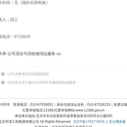
止时间：无（报价长期有效）
联系人：段工
电话：87528039
价单-公司混合可回收物清运服务.xls
一篇：
公司天桥项目宣传展板采购
一篇：
公司及京环汽服公司2026年车辆道路救援服务
号 联系电话：010-87528001；厨余垃圾清运业务：010-87528233；医废垃圾清
纪委举报电话:12388;纪委举报网站:www.12388.gov.cn
来信来访地址:北京市丰台区新村街道草桥赵村店420号办公楼305
12 北京环境工程集团有限公司 All Rights Reserved
京ICP备17027760号-1
京公网安备 11