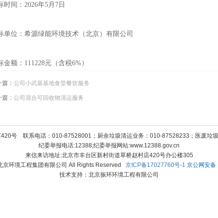
标时间：2026年5月7日
标单位：希源绿能环境技术（北京）有限公司
标金额：111228元（含税6%）
一篇：
公司小武基基地食堂餐饮服务
一篇：
公司混合可回收物清运服务
号 联系电话：010-87528001；厨余垃圾清运业务：010-87528233；医废垃圾清
纪委举报电话:12388;纪委举报网站:www.12388.gov.cn
来信来访地址:北京市丰台区新村街道草桥赵村店420号办公楼305
12 北京环境工程集团有限公司 All Rights Reserved
京ICP备17027760号-1
京公网安备 11
技术支持：北京振环环境工程有限公司