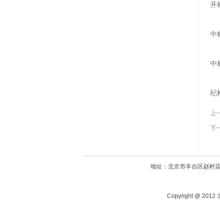
开
中
中
纪检
上
下
地址：北京市丰台区赵村店420
Copyright @ 20