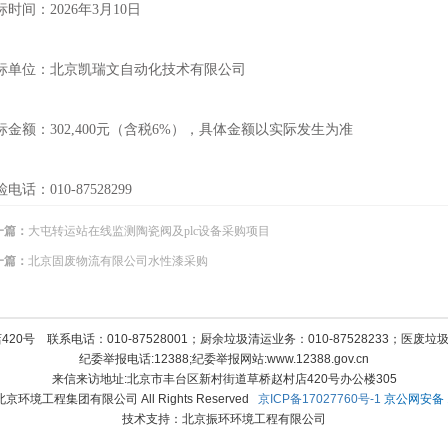
标时间：2026年3月10日
标单位：北京凯瑞文自动化技术有限公司
标金额：302,400元（含税6%），
具体金额以实际发生为准
电话：010-87528299
一篇：
大屯转运站在线监测陶瓷阀及plc设备采购项目
一篇：
北京固废物流有限公司水性漆采购
号 联系电话：010-87528001；厨余垃圾清运业务：010-87528233；医废垃圾清
纪委举报电话:12388;纪委举报网站:www.12388.gov.cn
来信来访地址:北京市丰台区新村街道草桥赵村店420号办公楼305
12 北京环境工程集团有限公司 All Rights Reserved
京ICP备17027760号-1
京公网安备 11
技术支持：北京振环环境工程有限公司