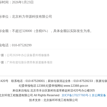
标时间：2026年1月23日
标单位：北京科力华源科技有限公司
标金额：不超过328000（含税6%），具体金额以实际发生为准。
电话：010-87528299
一篇：
公司2026年办公设备委外维修服务
一篇：
广外街道垃圾分类劳务派遣服务项目
号 联系电话：010-87528001；厨余垃圾清运业务：010-87528233；医废垃圾清
纪委举报电话:12388;纪委举报网站:www.12388.gov.cn
来信来访地址:北京市丰台区新村街道草桥赵村店420号办公楼305
12 北京环境工程集团有限公司 All Rights Reserved
京ICP备17027760号-1
京公网安备 11
技术支持：北京振环环境工程有限公司