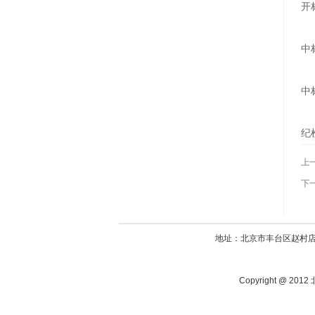
开
中
中
纪检
上
下
地址：北京市丰台区赵村店420
Copyright @ 20