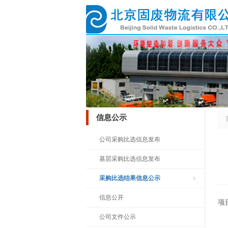
信息公示
公司采购比选信息发布
基层采购比选信息发布
采购比选结果信息公示
信息公开
项
公司文件公示