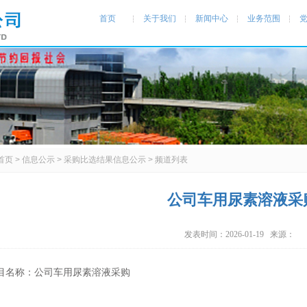
首页
关于我们
新闻中心
业务范围
首页
>
信息公示
>
采购比选结果信息公示
> 频道列表
公司车用尿素溶液采
发表时间：2026-01-19 来源：
目名称：公司车用尿素溶液采购