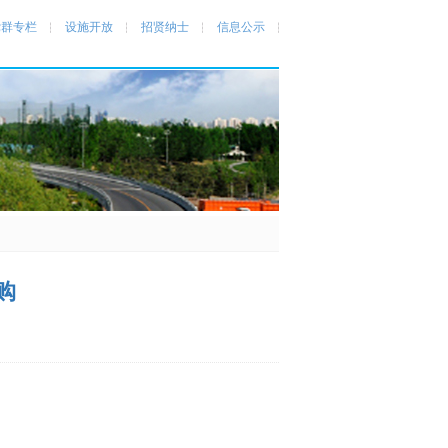
党群专栏
设施开放
招贤纳士
信息公示
购