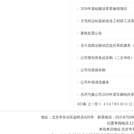
2026年基础建设零星修缮项目
大屯转运站提标改造工程竣工决
​废铁处置公告
北斗道路运输动态监控系统服务
公司预包装食品采购（​二次询价
公司垃圾袋采购
公司外墙清洗服务
京环汽服公司2026年度车辆电控
613条
上一页
1
..
4
5
6
7
8
9
10
11
12
.
地址：北京市丰台区赵村店420号 联系电话：010-8752800
纪委举报电话:1238
来信来访地址:北京市