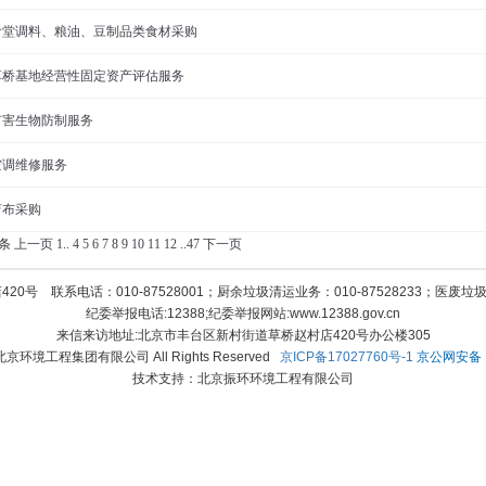
食堂调料、粮油、豆制品类食材采购
草桥基地经营性固定资产评估服务
有害生物防制服务
空调维修服务
苫布采购
8条
上一页
1
..
4
5
6
7
8
9
10
11
12
..
47
下一页
号 联系电话：010-87528001；厨余垃圾清运业务：010-87528233；医废垃圾清
纪委举报电话:12388;纪委举报网站:www.12388.gov.cn
来信来访地址:北京市丰台区新村街道草桥赵村店420号办公楼305
12 北京环境工程集团有限公司 All Rights Reserved
京ICP备17027760号-1
京公网安备 11
技术支持：北京振环环境工程有限公司