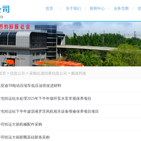
首页
关于我们
新闻中心
业务范围
首页
>
信息公示
>
采购比选结果信息公示
> 频道列表
比亚迪T8电动压缩车低压油管改进材料
大屯转运站水处理2025年下半年循环泵水泵常规保养项目
大屯转运站下半年渗沥液罗茨风机相关设备维修保养项目项目
公司转运大箱机械配件采购
公司转运大箱胶圈及硅胶条采购